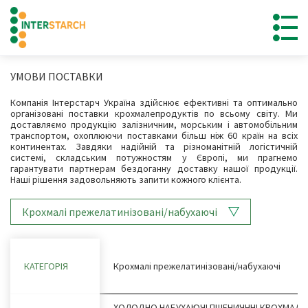
УМОВИ ПОСТАВКИ
Компанія Інтерстарч Україна здійснює ефективні та оптимально
організовані поставки крохмалепродуктів по всьому світу. Ми
доставляємо продукцію залізничним, морським і автомобільним
транспортом, охоплюючи поставками більш ніж 60 країн на всіх
континентах. Завдяки надійній та різноманітній логістичній
системі, складським потужностям у Європі, ми прагнемо
гарантувати партнерам бездоганну доставку нашої продукції.
Наші рішення задовольняють запити кожного клієнта.
Крохмалі прежелатинізовані/набухаючі
КАТЕГОРІЯ
Крохмалі прежелатинізовані/набухаючі
ХОЛОДНО НАБУХАЮЧІ ПШЕНИЧННІ КРОХМАЛІ